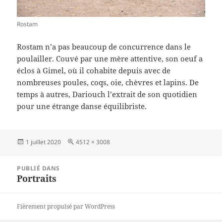
Rostam
Rostam n’a pas beaucoup de concurrence dans le
poulailler. Couvé par une mère attentive, son oeuf a
éclos à Gimel, où il cohabite depuis avec de
nombreuses poules, coqs, oie, chèvres et lapins. De
temps à autres, Dariouch l’extrait de son quotidien
pour une étrange danse équilibriste.
Publié
Taille
1 juillet 2020
4512 × 3008
le
réelle
Navigation
PUBLIÉ DANS
de
Portraits
l’article
Fièrement propulsé par WordPress