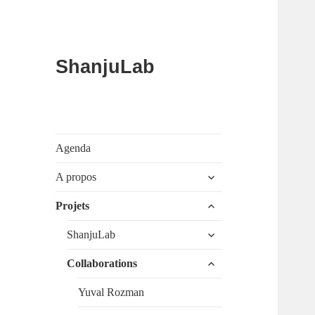
ShanjuLab
Agenda
ouvrir
A propos
le
sous-
ouvrir
Projets
menu
le
sous-
ouvrir
ShanjuLab
menu
le
sous-
ouvrir
Collaborations
menu
le
sous-
Yuval Rozman
menu